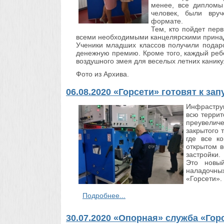
менее, все дипломы
человек, были вру
формате.
Тем, кто пойдет пер
всеми необходимыми канцелярскими прина
Ученики младших классов получили подаро
денежную премию. Кроме того, каждый реб
воздушного змея для веселых летних канику
Фото из Архива.
06.08.2020 «Горсети» готовят к з
Инфраструк
всю терри
преувели
закрытого 
где все к
открытом в
застройки.
Это новый
наладочных
«Горсети».
Подробнее...
30.07.2020 «Опорная» служба «Гор