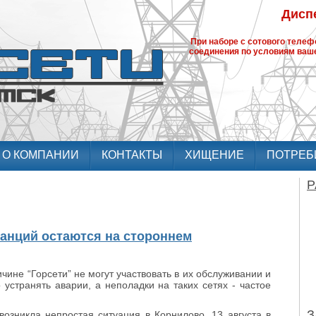
Диспе
При наборе с сотового теле
соединения по условиям ваше
О КОМПАНИИ
КОНТАКТЫ
ХИЩЕНИЕ
ПОТРЕБ
Р
станций остаются на стороннем
ичине “Горсети” не могут участвовать в их обслуживании и
 устранять аварии, а неполадки на таких сетях - частое
З
возникла непростая ситуация в Корнилово. 13 августа в