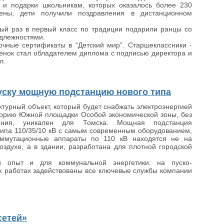
 и подарки школьникам, которых оказалось более 230
чены, дети получили поздравления в дистанционном
вый раз в первый класс по традиции подарили ранцы со
длежностями.
чные сертификаты в “Детский мир”. Старшеклассники -
енок стал обладателем диплома с подписью директора и
л.
апуску мощную подстанцию нового типа
турный объект, который будет снабжать электроэнергией
торию Южной площадки Особой экономической зоны, без
чения, уникален для Томска. Мощная подстанция
типа 110/35/10 кВ с самым современным оборудованием,
оммутационные аппараты по 110 кВ находятся не на
оздухе, а в здании, разработана для плотной городской
 опыт и для коммунальной энергетики: на пуско-
 работах задействованы все ключевые службы компании
сетей»