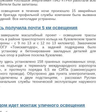
лужбами «большой энергетики» ПАО «ТРК» работали всю
ебители были запитаны.
 освещения в течение ночи произошло 15 аварийных
ая бригада профильной службы компании была вызвана
дений. Все неполадки устранены.
сь получила почти 5 км освещения
 завершили масштабный проект - освещение трассы
сь в районе транспортного кольца на Кузовлеском тракте
ороны - с 9 по 13 и с 12 по 13 километр). Заказчиком
 ОГУ «Томскавтодор», а задачей подрядчика было
 установку и бетонирование закладных деталей для
ных опор в районе поселка Кузовлево.
ту здесь установлено 158 граненых оцинкованных опор,
к на подъезде к терминалу международного аэропорта
», и протянуто порядка 6,5 км СИПа (самонесущего
ного провода). Обустроено два пункта электропитания,
одключены к двум подстанциям, - рассказал Руслан
начальник службы технической эксплуатации наружного
.
одом идет монтаж уличного освещения