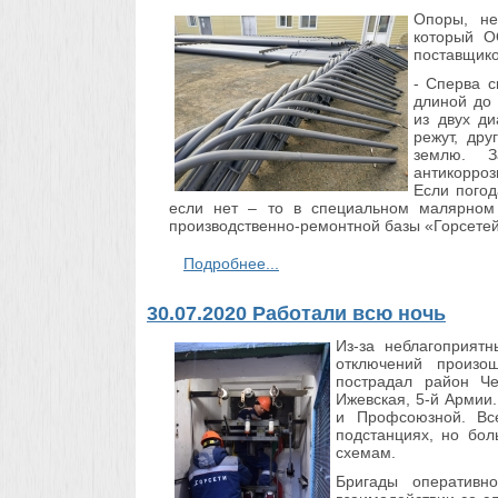
Опоры, не
который О
поставщико
- Сперва с
длиной до 
из двух ди
режут, дру
землю. З
антикорроз
Если погод
если нет – то в специальном малярном 
производственно-ремонтной базы «Горсетей
Подробнее...
30.07.2020 Работали всю ночь
Из-за неблагоприят
отключений произо
пострадал район Ч
Ижевская, 5-й Армии
и Профсоюзной. Вс
подстанциях, но бол
схемам.
Бригады оперативн