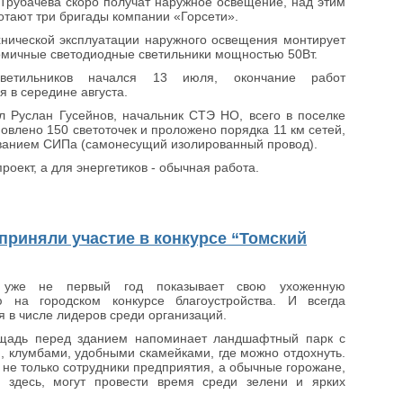
Трубачева скоро получат наружное освещение, над этим
отают три бригады компании «Горсети».
нической эксплуатации наружного освещения монтирует
омичные светодиодные светильники мощностью 50Вт.
ветильников начался 13 июля, окончание работ
я в середине августа.
л Руслан Гусейнов, начальник СТЭ НО, всего в поселке
новлено 150 светоточек и проложено порядка 11 км сетей,
ванием СИПа (самонесущий изолированный провод).
оект, а для энергетиков - обычная работа.
 приняли участие в конкурсе “Томский
 уже не первый год показывает свою ухоженную
ю на городском конкурсе благоустройства. И всегда
я в числе лидеров среди организаций.
щадь перед зданием напоминает ландшафтный парк с
, клумбами, удобными скамейками, где можно отдохнуть.
 не только сотрудники предприятия, а обычные горожане,
ь здесь, могут провести время среди зелени и ярких