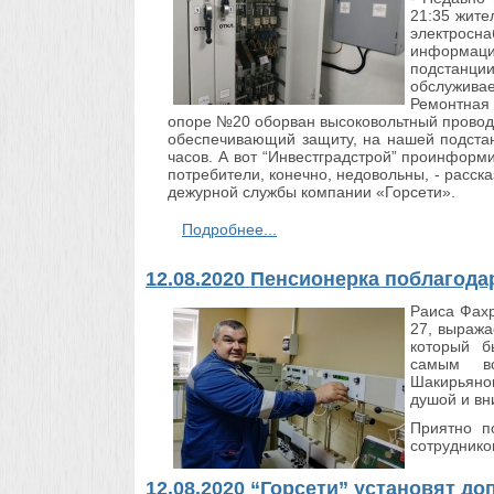
21:35 жите
электрос
информацию
подстанции
обслуживае
Ремонтная
опоре №20 оборван высоковольтный провод.
обеспечивающий защиту, на нашей подстан
часов. А вот “Инвестградстрой” проинформир
потребители, конечно, недовольны, - расск
дежурной службы компании «Горсети».
Подробнее...
12.08.2020 Пенсионерка поблагода
Раиса Фахр
27, выража
который б
самым во
Шакирьянов
душой и в
Приятно п
сотруднико
12.08.2020 “Горсети” установят д