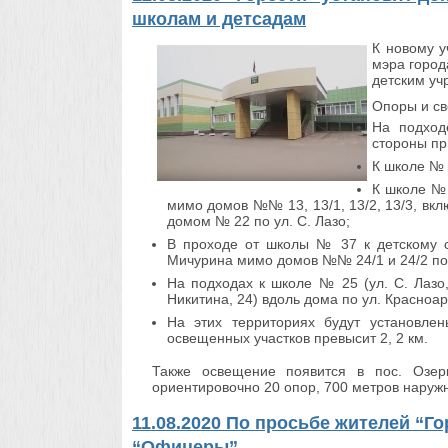
школам и детсадам
К новому у
мэра город
детским уч
Опоры и св
На подход
стороны пр
К школе № 5
К школе № 
мимо домов №№ 13, 13/1, 13/2, 13/3, вк
домом № 22 по ул. С. Лазо;
В проходе от школы № 37 к детскому 
Мичурина мимо домов №№ 24/1 и 24/2 по 
На подходах к школе № 25 (ул. С. Лазо,
Никитина, 24) вдоль дома по ул. Красноар
На этих территориях будут установле
освещенных участков превысит 2, 2 км.
Также освещение появится в пос. Озерк
ориентировочно 20 опор, 700 метров наруж
11.08.2020 По просьбе жителей “Г
“Офицеры”