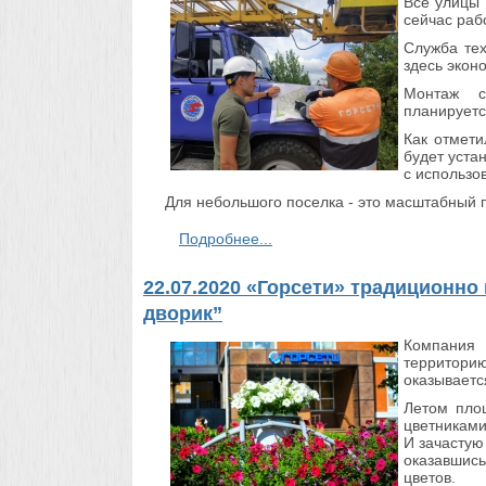
Все улицы 
сейчас раб
Служба тех
здесь экон
Монтаж с
планируетс
Как отмети
будет уста
с использо
Для небольшого поселка - это масштабный пр
Подробнее...
22.07.2020 «Горсети» традиционно
дворик”
Компания
территори
оказываетс
Летом пло
цветниками
И зачастую
оказавшис
цветов.