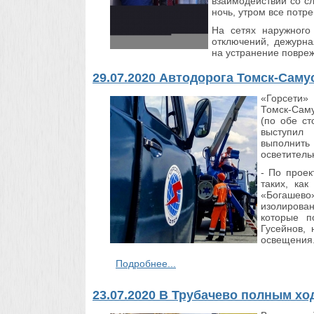
взаимодействии со с
ночь, утром все потр
На сетях наружного
отключений, дежурн
на устранение повреж
29.07.2020 Автодорога Томск-Саму
«Горсети»
Томск-Саму
(по обе ст
выступил
выполнить
осветитель
- По проек
таких, ка
«Богашево
изолирован
которые п
Гусейнов, 
освещения
Подробнее...
23.07.2020 В Трубачево полным х