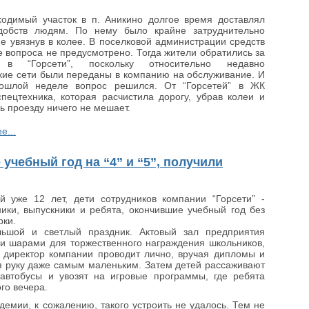
ходимый участок в п. Аникино долгое время доставлял
добств людям. По нему было крайне затруднительно
не увязнув в колее. В поселковой администрации средств
 вопроса не предусмотрено. Тогда жители обратились за
в “Горсети”, поскольку относительно недавно
кие сети были переданы в компанию на обслуживание. И
ошлой неделе вопрос решился. От “Горсетей” в ЖК
пецтехника, которая расчистила дорогу, убрав колеи и
ь проезду ничего не мешает.
е...
учебный год на “4” и “5”, получили
й уже 12 лет, дети сотрудников компании “Горсети” -
ики, выпускники и ребята, окончившие учебный год без
рки.
ьшой и светлый праздник. Актовый зал предприятия
 шарами для торжественного награждения школьников,
 директор компании проводит лично, вручая дипломы и
 руку даже самым маленьким. Затем детей рассаживают
автобусы и увозят на игровые программы, где ребята
го вечера.
ндемии, к сожалению, такого устроить не удалось. Тем не