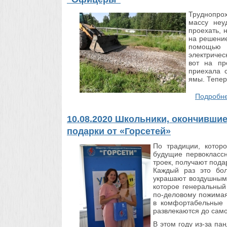
Труднопро
массу неу
проехать, 
на решение
помощью 
электричес
вот на пр
приехала с
ямы. Тепер
Подробне
10.08.2020 Школьники, окончившие 
подарки от «Горсетей»
По традиции, которо
будущие первоклассн
троек, получают пода
Каждый раз это бол
украшают воздушными
которое генеральный
по-деловому пожимая
в комфортабельные 
развлекаются до само
В этом году из-за па