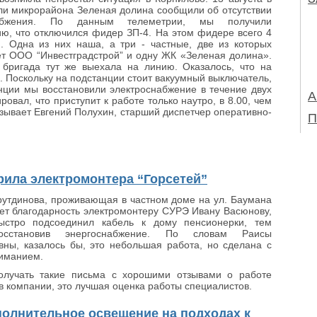
ли микрорайона Зеленая долина сообщили об отсутствии
набжения. По данным телеметрии, мы получили
, что отключился фидер ЗП-4. На этом фидере всего 4
. Одна из них наша, а три - частные, две из которых
т ООО “Инвестградстрой” и одну ЖК «Зеленая долина».
 бригада тут же выехала на линию. Оказалось, что на
 Поскольку на подстанции стоит вакуумный выключатель,
ции мы восстановили электроснабжение в течение двух
А
овал, что приступит к работе только наутро, в 8.00, чем
азывает Евгений Полухин, старший диспетчер оперативно-
П
рила электромонтера “Горсетей”
утдинова, проживающая в частном доме на ул. Баумана
ет благодарность электромонтеру СУРЭ Ивану Васюнову,
ыстро подсоединил кабель к дому пенсионерки, тем
сстановив энергоснабжение. По словам Раисы
ны, казалось бы, это небольшая работа, но сделана с
ниманием.
олучать такие письма с хорошими отзывами о работе
в компании, это лучшая оценка работы специалистов.
ополнительное освещение на подходах к