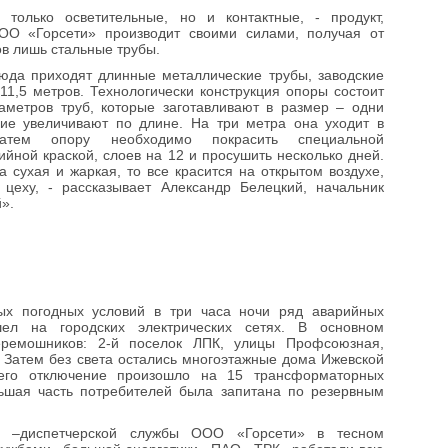
 только осветительные, но и контактные, - продукт,
ОО «Горсети» производит своими силами, получая от
в лишь стальные трубы.
юда приходят длинные металлические трубы, заводские
11,5 метров. Технологически конструкция опоры состоит
аметров труб, которые заготавливают в размер – одни
гие увеличивают по длине. На три метра она уходит в
атем опору необходимо покрасить специальной
ийной краской, слоев на 12 и просушить несколько дней.
а сухая и жаркая, то все красится на открытом воздухе,
цеху, - рассказывает Александр Белецкий, начальник
».
ных погодных условий в три часа ночи ряд аварийных
шел на городских электрических сетях. В основном
еремошников: 2-й поселок ЛПК, улицы Профсоюзная,
. Затем без света остались многоэтажные дома Ижевской
его отключение произошло на 15 трансформаторных
ьшая часть потребителей была запитана по резервным
о –диспетчерской службы ООО «Горсети» в тесном