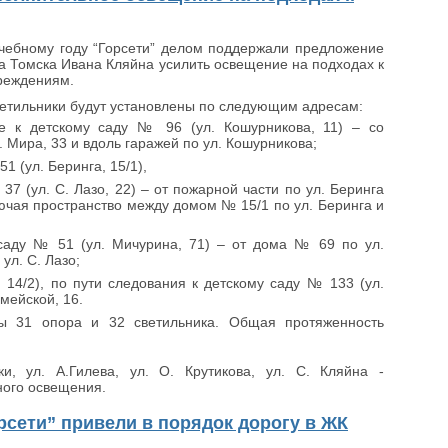
чебному году “Горсети” делом поддержали предложение
а Томска Ивана Кляйна усилить освещение на подходах к
реждениям.
етильники будут установлены по следующим адресам:
е к детскому саду № 96 (ул. Кошурникова, 11) – со
. Мира, 33 и вдоль гаражей по ул. Кошурникова;
1 (ул. Беринга, 15/1),
37 (ул. С. Лазо, 22) – от пожарной части по ул. Беринга
лючая пространство между домом № 15/1 по ул. Беринга и
саду № 51 (ул. Мичурина, 71) – от дома № 69 по ул.
ул. С. Лазо;
 14/2), по пути следования к детскому саду № 133 (ул.
мейской, 16.
ны 31 опора и 32 светильника. Общая протяженность
и, ул. А.Гилева, ул. О. Крутикова, ул. С. Кляйна -
ного освещения.
орсети” привели в порядок дорогу в ЖК