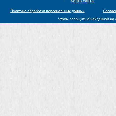
Карта сайта
Политика обработки персональных данных
Соглас
Чтобы сообщить о найденной на 