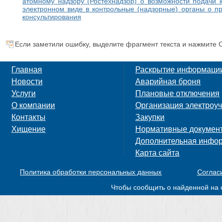
атомному надзору (Ростехнадзор) о возможности подачи
электронном виде в контрольные (надзорные) органы о п
консультирования
Если заметили ошибку, выделите фрагмент текста и нажмите C
Главная
Раскрытие информаци
Новости
Аварийная броня
Услуги
Плановые отключения
О компании
Организация электроуч
Контакты
Закупки
Хищение
Нормативные докумен
Дополнительная инфо
Карта сайта
Политика обработки персональных данных
Соглас
Чтобы сообщить о найденной на 