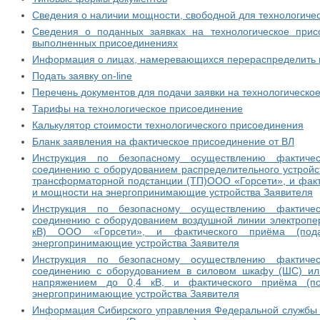
Сведения о наличии мощности, свободной для технологиче
Сведения о поданных заявках на технологическое прис
выполненных присоединениях
Информация о лицах, намеревающихся перераспределить
Подать заявку on-line
Перечень документов для подачи заявки на технологическо
Тарифы на технологическое присоединение
Калькулятор стоимости технологического присоединения
Бланк заявления на фактическое присоединение от ВЛ
Инструкция по безопасному осуществлению фактичес
соединению с оборудованием распределительного устройст
трансформаторной подстанции (ТП)ООО «Горсети», и факт
и мощности на энергопринимающие устройства Заявителя
Инструкция по безопасному осуществлению фактичес
соединению с оборудованием воздушной линии электропер
кВ) ООО «Горсети», и фактического приёма (по
энергопринимающие устройства Заявителя
Инструкция по безопасному осуществлению фактичес
соединению с оборудованием в силовом шкафу (ШС) ил
напряжением до 0,4 кВ, и фактического приёма (п
энергопринимающие устройства Заявителя
Информация Сибирского управления Федеральной службы п