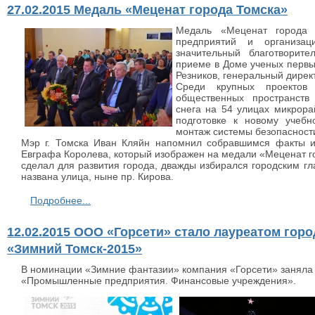
27.02.2015 Медаль «Меценат города Томска»
Медаль «Меценат города 
предприятий и организа
значительный благотворит
приеме в Доме ученых перв
Резников, генеральный дирек
Среди крупных проектов
общественных пространств
снега на 54 улицах микрор
подготовке к новому учеб
монтаж системы безопасности
Мэр г. Томска Иван Кляйн напомнил собравшимся факты и
Евграфа Королева, который изображен на медали «Меценат го
сделал для развития города, дважды избирался городским гл
названа улица, ныне пр. Кирова.
Подробнее...
12.02.2015 ООО «Горсети» стало лауреатом горо
«Зимний Томск-2015»
В номинации «Зимние фантазии» компания «Горсети» заняла т
«Промышленные предприятия. Финансовые учреждения».