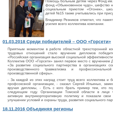
Помощь больным детям через Фонд им.
фонд «Обыкновенное чудо», шефство н
социальным приютом «Огонек», шко
детей №15 также учитывались при прис
Владимир Резников отметил, что памя
усилия всего коллектива компании.
01.03.2018 Среди победителей – ООО «Горсети»
Приятным моментом в работе областной трехсторонней ко
трудовых отношений стало вручение дипломов победите
«Российская организация высокой социальной эффективности
Коллектив ООО «Горсети» занял первое место с вручением Д
«За развитие социального партнерства в организациях 
производственного травматизма и профессионально
производственной сферы».
- За каждой из этих наград стоит труд всего коллектива и 
профсоюзной организации, - сказал Сергей Ильиных, замес
вручая дипломы, - Есть с кого брать пример тем, кто по
следующем году. Организации Томской области в лице 
активную внутрикорпоративную политику и показали свои
улучшении условий и охраны труда, развития социального пар
18.11.2016 Объединяя регионы