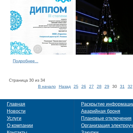
Подробнее...
Страница 30 из 34
В начало
Назад
25
26
27
28
29
30
31
32
Главная
Раскрытие информаци
Новости
Аварийная броня
Услуги
Плановые отключения
О компании
Организация электроуч
Контакты
Закупки