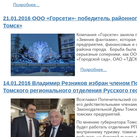
Подробнее...
21.01.2016 ООО «Горсети»- победитель районно
Томск»
Компания «Горсети» заняла 
«Зимние фантазии», котора
предприятия, финансовые и 
района города. Борьба была 
серьезные соперники, как ОО
«Городской сад», ОАО «ТДСК
Подробнее...
14.01.2016 Владимир Резников избран членом П
Томского регионального отделения Русского г
Возглавил Попечительский со
его действительными членам
Законодательной Думы Томск
томских предприятий.
По мнению губернатора Томс
будет работать отделение РГ
внутреннему туризму: томичи
побывать на буровой вышке,