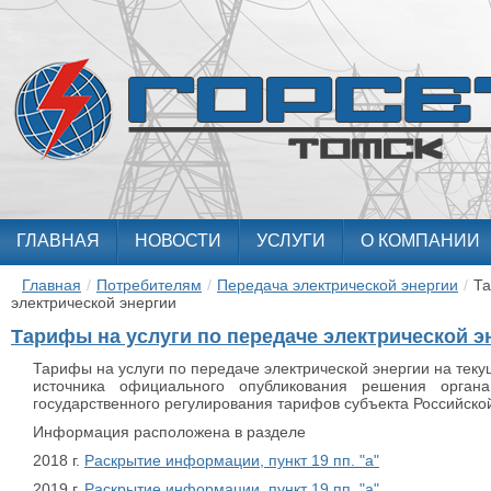
ГЛАВНАЯ
НОВОСТИ
УСЛУГИ
О КОМПАНИИ
Главная
/
Потребителям
/
Передача электрической энергии
/
Та
электрической энергии
Тарифы на услуги по передаче электрической э
Тарифы на услуги по передаче электрической энергии на тек
источника официального опубликования решения органа
государственного регулирования тарифов субъекта Российско
Информация расположена в разделе
2018 г.
Раскрытие информации, пункт 19 пп. "а"
2019 г.
Раскрытие информации, пункт 19 пп. "а"