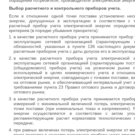
обращении потребителя, производителя электрической энерги
Выбор расчетного и контрольного приборов учета.
Если в отношении одной точки поставки установлено неск
энергии, допущенных в эксплуатацию в соответствии с 
расчетный прибор учета электрической энергии определя
критериев (в порядке убывания приоритета):
в качестве расчетного прибора учета принимается прибор
эксплуатацию сетевой организацией (гарантирующим 
обязанностей, указанных в пункте 136 настоящего докум
расчетным прибором учета с даты допуска его в эксплуатац
в качестве расчетного прибора учета электрической
эксплуатацию сетевой организацией (гарантирующим пост
(общедомового) прибора учета) на розничном рынке п
используемый в целях коммерческого учета в отношен
электрической энергии, совпадающих с точками поставки, в
на оптовом рынке, и обеспечивающий интервальный учет эл
требованиями пункта 23 Правил оптового рынка и договор
оптового рынка;
в качестве расчетного прибора учета принимается приб
измерений с минимальной величиной потерь электрическо
точки поставки (при номинальных токах и напряжениях). 
энергии осуществляется в соответствии с актом упо
регламентирующим расчет нормативов технологических п
передаче;
при равных величинах потерь электрической энергии от ме
точки поставки в качестве расчетного прибора учета прин