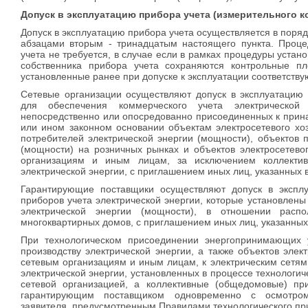
Допуск в эксплуатацию прибора учета (измерительного к
Допуск в эксплуатацию прибора учета осуществляется в поря
абзацами вторым - тринадцатым настоящего пункта. Проце
учета не требуется, в случае если в рамках процедуры устан
собственника прибора учета сохраняются контрольные пл
установленные ранее при допуске к эксплуатации соответству
Сетевые организации осуществляют допуск в эксплуатацию 
для обеспечения коммерческого учета электрической
непосредственно или опосредованно присоединенных к прин
или ином законном основании объектам электросетевого хо
потребителей электрической энергии (мощности), объектов п
(мощности) на розничных рынках и объектов электросетево
организациям и иным лицам, за исключением коллектив
электрической энергии, с приглашением иных лиц, указанных 
Гарантирующие поставщики осуществляют допуск в экспл
приборов учета электрической энергии, которые установлены
электрической энергии (мощности), в отношении расп
многоквартирных домов, с приглашением иных лиц, указанных
При технологическом присоединении энергопринимающих у
производству электрической энергии, а также объектов элек
сетевым организациям и иным лицам, к электрическим сетям 
электрической энергии, установленных в процессе технологи
сетевой организацией, а коллективные (общедомовые) при
гарантирующим поставщиком одновременно с осмотром
заявителя, предусмотренным Правилами технологического пр