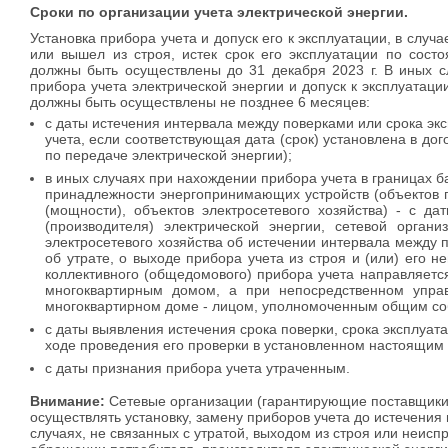
Сроки по организации учета электрической энергии.
Установка прибора учета и допуск его к эксплуатации, в случа
или вышел из строя, истек срок его эксплуатации по сост
должны быть осуществлены до 31 декабря 2023 г. В иных с
прибора учета электрической энергии и допуск к эксплуатаци
должны быть осуществлены не позднее 6 месяцев:
с даты истечения интервала между поверками или срока эк
учета, если соответствующая дата (срок) установлена в до
по передаче электрической энергии);
в иных случаях при нахождении прибора учета в границах 
принадлежности энергопринимающих устройств (объектов п
(мощности), объектов электросетевого хозяйства) - с д
(производителя) электрической энергии, сетевой орган
электросетевого хозяйства об истечении интервала между п
об утрате, о выходе прибора учета из строя и (или) его 
коллективного (общедомового) прибора учета направляет
многоквартирным домом, а при непосредственном упра
многоквартирном доме - лицом, уполномоченным общим со
с даты выявления истечения срока поверки, срока эксплуат
ходе проведения его проверки в установленном настоящим
с даты признания прибора учета утраченным.
Внимание:
Сетевые организации (гарантирующие поставщики)
осуществлять установку, замену приборов учета до истечения 
случаях, не связанных с утратой, выходом из строя или неисп