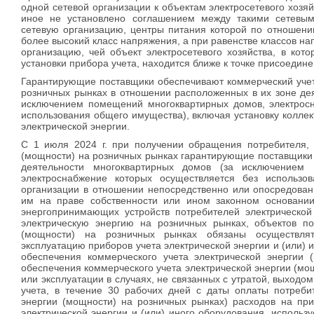
одной сетевой организации к объектам электросетевого хозяй
иное не установлено соглашением между такими сетевым
сетевую организацию, центры питания которой по отношени
более высокий класс напряжения, а при равенстве классов на
организацию, чей объект электросетевого хозяйства, в кот
установки прибора учета, находится ближе к точке присоедине
Гарантирующие поставщики обеспечивают коммерческий учет
розничных рынках в отношении расположенных в их зоне де
исключением помещений многоквартирных домов, электросн
использования общего имущества), включая установку колле
электрической энергии.
С 1 июля 2024 г. при получении обращения потребителя, 
(мощности) на розничных рынках гарантирующие поставщики
деятельности многоквартирных домов (за исключением 
электроснабжение которых осуществляется без использо
организации в отношении непосредственно или опосредова
им на праве собственности или ином законном основании 
энергопринимающих устройств потребителей электрической
электрическую энергию на розничных рынках, объектов по
(мощности) на розничных рынках обязаны осуществлят
эксплуатацию приборов учета электрической энергии и (или) 
обеспечения коммерческого учета электрической энергии 
обеспечения коммерческого учета электрической энергии (мощ
или эксплуатации в случаях, не связанных с утратой, выходо
учета, в течение 30 рабочих дней с даты оплаты потреби
энергии (мощности) на розничных рынках) расходов на при
электрической энергии и (или) иного оборудования, использ