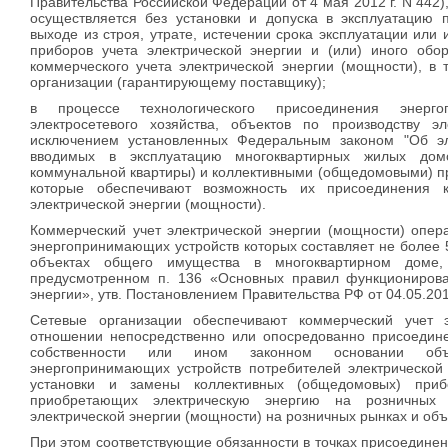
Правительства Российской Федерации от 4 мая 2012 г. N 442)
осуществляется без установки и допуска в эксплуатацию п
выходе из строя, утрате, истечении срока эксплуатации или
приборов учета электрической энергии и (или) иного обо
коммерческого учета электрической энергии (мощности), в
организации (гарантирующему поставщику);
в процессе технологического присоединения энерго
электросетевого хозяйства, объектов по производству эл
исключением установленных Федеральным законом "Об эл
вводимых в эксплуатацию многоквартирных жилых дом
коммунальной квартиры) и коллективными (общедомовыми) пр
которые обеспечивают возможность их присоединения к
электрической энергии (мощности).
Коммерческий учет электрической энергии (мощности) опер
энергопринимающих устройств которых составляет не более 
объектах общего имущества в многоквартирном доме,
предусмотренном п. 136 «Основных правил функционирова
энергии», утв. Постановлением Правительства РФ от 04.05.20
Сетевые организации обеспечивают коммерческий учет э
отношении непосредственно или опосредованно присоеди
собственности или ином законном основании объек
энергопринимающих устройств потребителей электрической
установки и замены коллективных (общедомовых) прибо
приобретающих электрическую энергию на розничных 
электрической энергии (мощности) на розничных рынках и объ
При этом соответствующие обязанности в точках присоединен