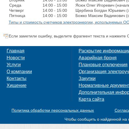
Вторник
14:00 - 15:00
Божко Максим Вадимович (с
Среда
14:00 - 15:00
Ясюк Олег Игоревич (начал
Четверг
14:00 - 15:00
Щербина Богдан Юрьевич (
Пятница
14:00 - 15:00
Божко Максим Вадимович (с
Типы и стоимость счетчиков электроэнергии, используемых О
Если заметили ошибку, выделите фрагмент текста и нажмите C
Главная
Раскрытие информаци
Новости
Аварийная броня
Услуги
Плановые отключения
О компании
Организация электроуч
Контакты
Закупки
Хищение
Нормативные докумен
Дополнительная инфо
Карта сайта
Политика обработки персональных данных
Соглас
Чтобы сообщить о найденной на 