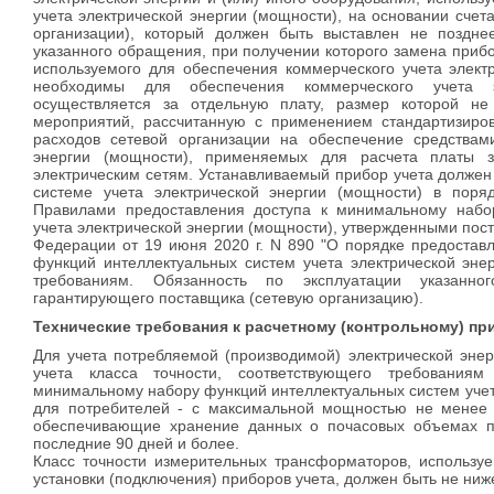
учета электрической энергии (мощности), на основании счет
организации), который должен быть выставлен не поздн
указанного обращения, при получении которого замена прибо
используемого для обеспечения коммерческого учета элект
необходимы для обеспечения коммерческого учета эл
осуществляется за отдельную плату, размер которой не
мероприятий, рассчитанную с применением стандартизиро
расходов сетевой организации на обеспечение средствами
энергии (мощности), применяемых для расчета платы з
электрическим сетям. Устанавливаемый прибор учета должен
системе учета электрической энергии (мощности) в поря
Правилами предоставления доступа к минимальному набо
учета электрической энергии (мощности), утвержденными пос
Федерации от 19 июня 2020 г. N 890 "О порядке предостав
функций интеллектуальных систем учета электрической энер
требованиям. Обязанность по эксплуатации указанно
гарантирующего поставщика (сетевую организацию).
Технические требования к расчетному (контрольному) при
Для учета потребляемой (производимой) электрической эне
учета класса точности, соответствующего требованиям
минимальному набору функций интеллектуальных систем учета
для потребителей - с максимальной мощностью не менее 6
обеспечивающие хранение данных о почасовых объемах по
последние 90 дней и более.
Класс точности измерительных трансформаторов, использу
установки (подключения) приборов учета, должен быть не ниже