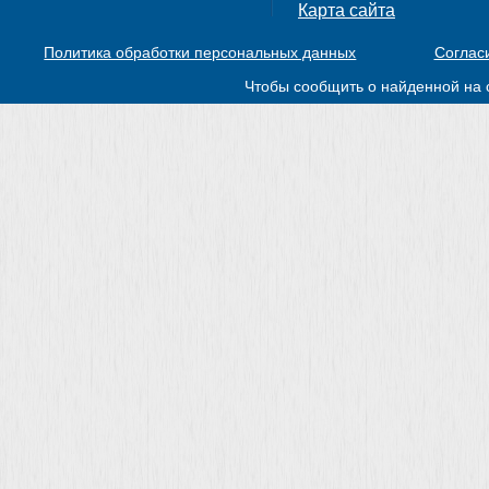
Карта сайта
Политика обработки персональных данных
Соглас
Чтобы сообщить о найденной на 