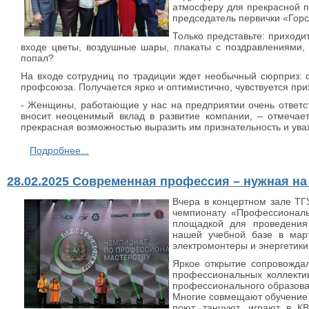
атмосферу для прекрасной п
председатель первички «Горс
Только представьте: приходи
входе цветы, воздушные шары, плакаты с поздравлениями, 
попал?
На входе сотрудниц по традиции ждет необычный сюрприз: 
профсоюза. Получается ярко и оптимистично, чувствуется при
- Женщины, работающие у нас на предприятии очень ответс
вносит неоценимый вклад в развитие компании, – отмечае
прекрасная возможностью выразить им признательность и ува
Подробнее...
28.02.2025 Современная профессия – нужная на
Вчера в концертном зале ТГ
чемпионату «Профессионалы
площадкой для проведения
нашей учебной базе в мар
электромонтеры и энергетики
Яркое открытие сопровожда
профессиональных коллектив
профессионального образован
Многие совмещают обучение 
поют, танцуют, играют в 