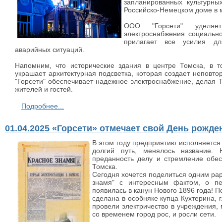
запланированных культурны
Российско-Немецком доме в 
ООО "Горсети" уделяе
электроснабжения социальн
прилагает все усилия дл
аварийных ситуаций.
Напомним, что исторические здания в центре Томска, в т
украшает архитектурная подсветка, которая создает неповто
"Горсети" обеспечивает надежное электроснабжение, делая
жителей и гостей.
Подробнее...
01.04.2025 «Горсети» отмечает свой День рожде
В этом году предприятию исполняется 
долгий путь, менялось название.
преданность делу и стремление обес
Томска.
Сегодня хочется поделиться одним рар
знамя" с интересным фактом, о пе
появилась в канун Нового 1896 года! 
сделана в особняке купца Кухтерина, 
провели электричество в учреждения, 
со временем город рос, и росли сети.