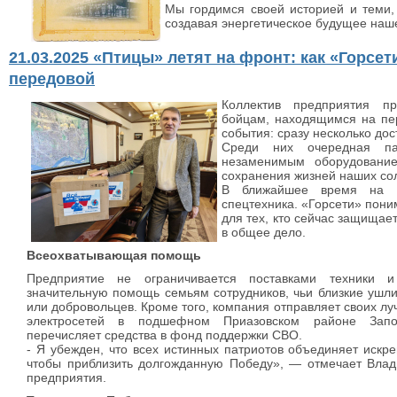
Мы гордимся своей историей и теми, к
создавая энергетическое будущее наше
21.03.2025 «Птицы» летят на фронт: как «Горсе
передовой
Коллектив предприятия п
бойцам, находящимся на пе
события: сразу несколько до
Среди них очередная па
незаменимым оборудовани
сохранения жизней наших сол
В ближайшее время на о
спецтехника. «Горсети» пони
для тех, кто сейчас защищает
в общее дело.
Всеохватывающая помощь
Предприятие не ограничивается поставками техники и
значительную помощь семьям сотрудников, чьи близкие ушл
или добровольцев. Кроме того, компания отправляет своих л
электросетей в подшефном Приазовском районе Запор
перечисляет средства в фонд поддержки СВО.
- Я убежден, что всех истинных патриотов объединяет искр
чтобы приблизить долгожданную Победу», — отмечает Влад
предприятия.