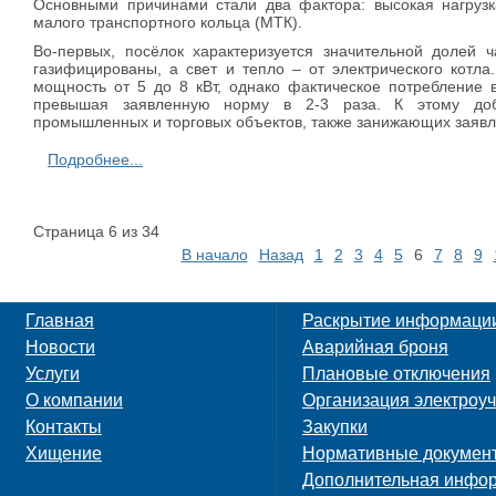
Основными причинами стали два фактора: высокая нагрузк
малого транспортного кольца (МТК).
Во-первых, посёлок характеризуется значительной долей ч
газифицированы, а свет и тепло – от электрического котл
мощность от 5 до 8 кВт, однако фактическое потребление в
превышая заявленную норму в 2-3 раза. К этому доба
промышленных и торговых объектов, также занижающих заяв
Подробнее...
Страница 6 из 34
В начало
Назад
1
2
3
4
5
6
7
8
9
Главная
Раскрытие информаци
Новости
Аварийная броня
Услуги
Плановые отключения
О компании
Организация электроуч
Контакты
Закупки
Хищение
Нормативные докумен
Дополнительная инфо