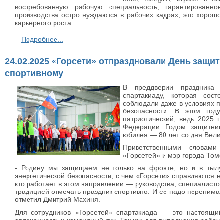
востребованную рабочую специальность, гарантированно
производства остро нуждаются в рабочих кадрах, это хорош
карьерного роста.
Подробнее...
24.02.2025 «Горсети» отпраздновали День защит
спортивному
В преддверии праздника 
спартакиаду, которая сос
соблюдали даже в условиях 
безопасности. В этом год
патриотический, ведь 2025 
Федерации Годом защитник
юбилея — 80 лет со дня Вел
Приветственными словами
«Горсетей» и мэр города Том
- Родину мы защищаем не только на фронте, но и в тыл
энергетической безопасности, с чем «Горсети» справляются н
кто работает в этом направлении — руководства, специалисто
традицией отмечать праздник спортивно. И ее надо перенима
отметил Дмитрий Махиня.
Для сотрудников «Горсетей» спартакиада — это настоящи