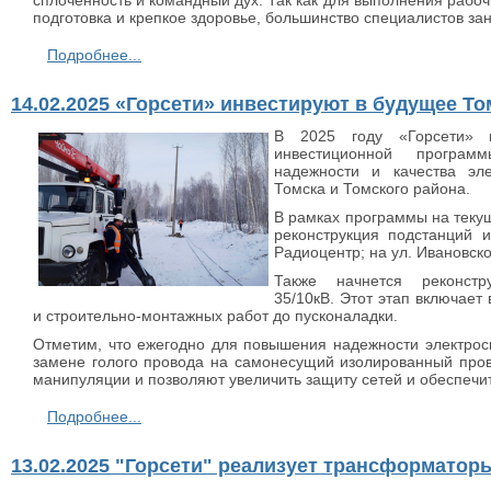
сплоченность и командный дух. Так как для выполнения рабо
подготовка и крепкое здоровье, большинство специалистов за
Подробнее...
14.02.2025 «Горсети» инвестируют в будущее То
В 2025 году «Горсети» 
инвестиционной програ
надежности и качества эл
Томска и Томского района.
В рамках программы на текущ
реконструкция подстанций 
Радиоцентр; на ул. Ивановск
Также начнется реконстр
35/10кВ. Этот этап включает
и строительно-монтажных работ до пусконаладки.
Отметим, что ежегодно для повышения надежности электрос
замене голого провода на самонесущий изолированный пров
манипуляции и позволяют увеличить защиту сетей и обеспечи
Подробнее...
13.02.2025 "Горсети" реализует трансформатор