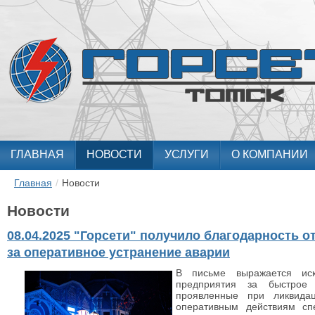
ГЛАВНАЯ
НОВОСТИ
УСЛУГИ
О КОМПАНИИ
Главная
/
Новости
Новости
08.04.2025 "Горсети" получило благодарность 
за оперативное устранение аварии
В письме выражается искр
предприятия за быстрое 
проявленные при ликвидац
оперативным действиям сп