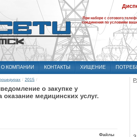
Диспе
При наборе с сотового теле
соединения по условиям ваше
О КОМПАНИИ
КОНТАКТЫ
ХИЩЕНИЕ
ПОТРЕБ
роцедурах
/
2015
/
Р
ведомление о закупке у
 оказание медицинских услуг.
Файлы
З