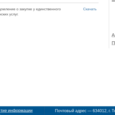
омление о закупке у единственного
Скачать
ских услуг.
А
П
ытие информации
Почтовый адрес — 634012, г. То