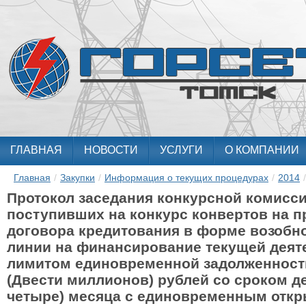
ГЛАВНАЯ
НОВОСТИ
УСЛУГИ
О КОМПАНИИ
Главная
/
Закупки
/
Информация о текущих процедурах
/
2014
/
Протокол заседания конкурсной комисс
поступивших на конкурс конвертов на п
договора кредитования в форме возобн
линии на финансирование текущей деят
лимитом единовременной задолженности 
(Двести миллионов) рублей со сроком де
четыре) месяца с единовременным откр