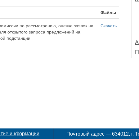
Файлы
комиссии по рассмотрению, оценке заявок на
Скачать
еля открытого запроса предложений на
вой подстанции.
А
П
ытие информации
Почтовый адрес — 634012, г. То