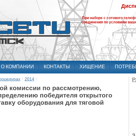
Диспе
При наборе с сотового теле
соединения по условиям ваше
О КОМПАНИИ
КОНТАКТЫ
ХИЩЕНИЕ
ПОТРЕБ
роцедурах
/
2014
/
Р
ной комиссии по рассмотрению,
определению победителя открытого
тавку оборудования для тяговой
З