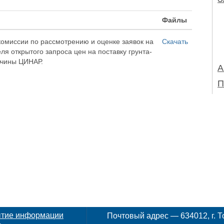
Файлы
комиссии по рассмотрению и оценке заявок на
Скачать
я открытого запроса цен на поставку грунта-
вчины ЦИНАР.
А
П
ытие информации
Почтовый адрес — 634012, г. То