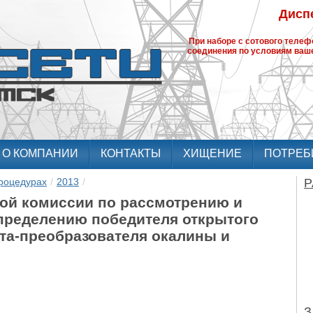
Диспе
При наборе с сотового теле
соединения по условиям ваше
О КОМПАНИИ
КОНТАКТЫ
ХИЩЕНИЕ
ПОТРЕБ
роцедурах
/
2013
/
Р
ной комиссии по рассмотрению и
определению победителя открытого
нта-преобразователя окалины и
З