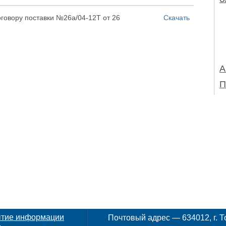
говору поставки №26а/04-12Т от 26
Скачать
А
П
ытие информации
Почтовый адрес — 634012, г. То