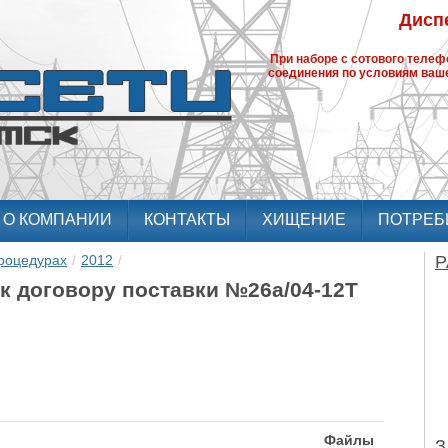
Диспе
При наборе с сотового теле
соединения по условиям ваше
О КОМПАНИИ
КОНТАКТЫ
ХИЩЕНИЕ
ПОТРЕБ
роцедурах
/
2012
/
Р
к договору поставки №26а/04-12Т
Файлы
З