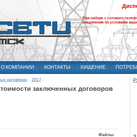
Диспе
При наборе с сотового теле
соединения по условиям ваше
О КОМПАНИИ
КОНТАКТЫ
ХИЩЕНИЕ
ПОТРЕБ
ых договорах
/
2017
/
Р
 стоимости заключенных договоров
Файлы
З