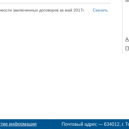
имости заключенных договоров за май 2017г.
Скачать
А
П
ытие информации
Почтовый адрес — 634012, г. То