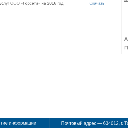
 услуг ООО «Горсети» на 2016 год.
Скачать
А
П
ытие информации
Почтовый адрес — 634012, г. То