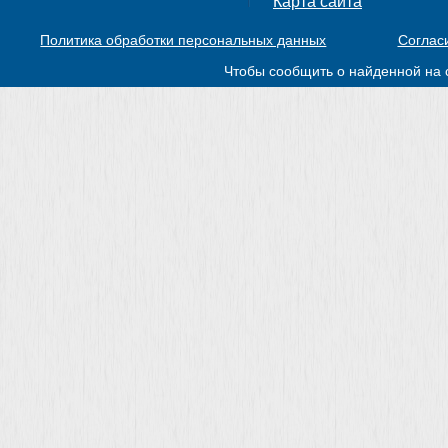
Карта сайта
Политика обработки персональных данных
Соглас
Чтобы сообщить о найденной на 