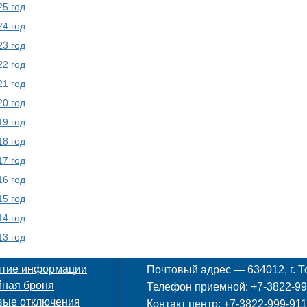
5 год
4 год
3 год
2 год
1 год
0 год
9 год
8 год
7 год
6 год
5 год
4 год
3 год
ытие информации
Почтовый адрес — 634012, г. То
ная броня
Телефон приемной: +7-3822-999
вые отключения
Контакт центр: +7-3822-999-911