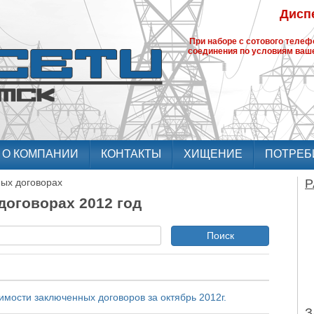
Диспе
При наборе с сотового теле
соединения по условиям ваше
О КОМПАНИИ
КОНТАКТЫ
ХИЩЕНИЕ
ПОТРЕБ
ых договорах
Р
оговорах 2012 год
Поиск
имости заключенных договоров за октябрь 2012г.
З