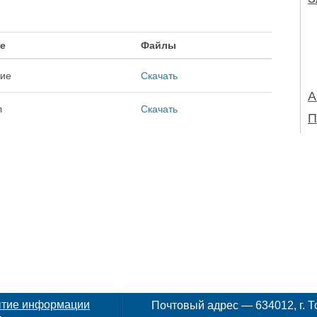
е
Файлы
ие
Скачать
А
л
Скачать
П
ытие информации
Почтовый адрес — 634012, г. То