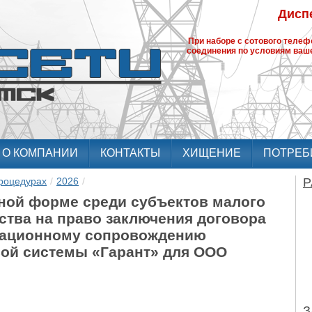
Диспе
При наборе с сотового теле
соединения по условиям ваше
О КОМПАНИИ
КОНТАКТЫ
ХИЩЕНИЕ
ПОТРЕБ
роцедурах
/
2026
/
Р
нной форме среди субъектов малого
ства на право заключения договора
рмационному сопровождению
ой системы «Гарант» для ООО
З