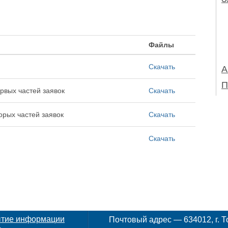
Файлы
Скачать
А
П
рвых частей заявок
Скачать
орых частей заявок
Скачать
Скачать
ытие информации
Почтовый адрес — 634012, г. То