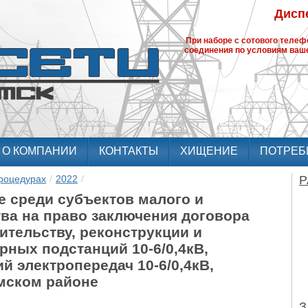
Диспе
При наборе с сотового теле
соединения по условиям ваше
О КОМПАНИИ
КОНТАКТЫ
ХИЩЕНИЕ
ПОТРЕБ
роцедурах
/
2022
/
Р
е среди субъектов малого и
ва на право заключения договора
ительству, реконструкции и
ных подстанций 10-6/0,4кВ,
 электропередач 10-6/0,4кВ,
омском районе
З