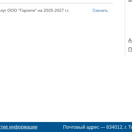
слуг ООО "Горсети" на 2025-2027 г.г.
Скачать
А
П
ытие информации
Почтовый адрес — 634012, г. То