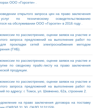
порах ООО «Горсети» .
оведении открытого запроса цен на право заключения
слуг по техническому освидетельствованию
ося на обслуживании ООО «Горсети» в 2016 году .
комиссии по рассмотрению, оценки заявок на участие и
ытого запроса предложений на выполнение работ по
 для прокладки сетей электроснабжения методом
рения (ГНБ).
комиссии по рассмотрению, оценке заявок на участие и
упке по сводному прайс-листу на право заключения
ческой продукции.
комиссии по рассмотрению, оценки заявок на участие и
ытого запроса предложений на выполнение работ по
 по адресу: г. Томск, ул. Шевченко, 62а, строение 2.
едомление на право заключения договора на поставку
ии (ОКВЭД 31.30, ОКДП 3131159) .