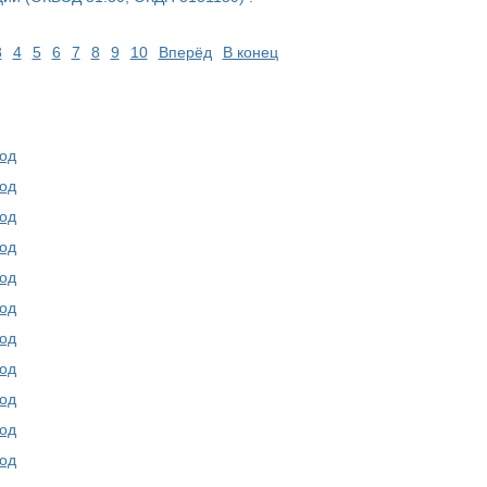
3
4
5
6
7
8
9
10
Вперёд
В конец
од
од
од
од
од
од
од
од
од
од
од