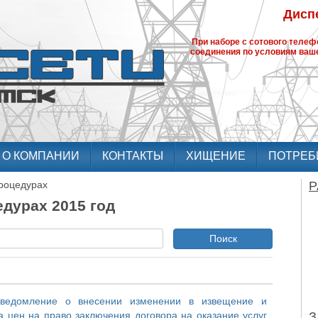
Диспе
При наборе с сотового теле
соединения по условиям ваше
О КОМПАНИИ
КОНТАКТЫ
ХИЩЕНИЕ
ПОТРЕБ
роцедурах
Р
дурах 2015 год
Поиск
уведомление о внесении изменении в извещение и
а цен на право заключения договора на оказание услуг
З